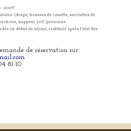
n : 200€
toire: (draps, housses de couette, serviettes de
), torchons, nappes): 20€/personne
ée en début de séjour, restituée après l’état des
 demande de réservation sur
ail.com
4 81 10